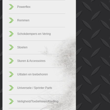
Powerflex
Remmen
Schokdempers en Vering
Stoelen
Sturen & Accessoires
Uitlaten en toebehoren
Universele / Sprinter Parts
Veiligheid/Toebehoren/Kleding