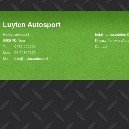
Luyten Autosport
Heldenseweg 31
betaling, verzenden 
6086 PD Neer
Privacy Policy en A
Tel:
0475-595220
Contact
Mob:
06-54365670
Mail:
info@luytenautosport.nl