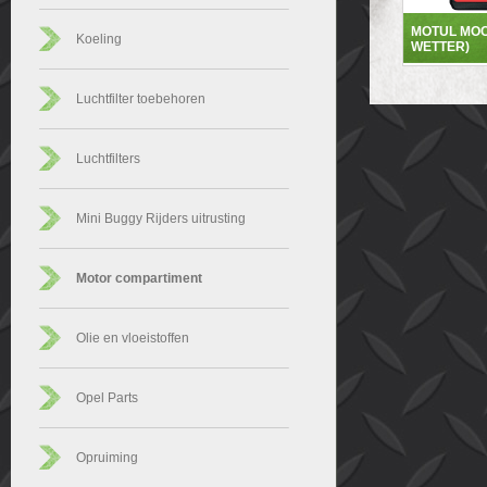
MOTUL MOC
Koeling
WETTER)
Luchtfilter toebehoren
Luchtfilters
Mini Buggy Rijders uitrusting
Motor compartiment
Olie en vloeistoffen
Opel Parts
Opruiming