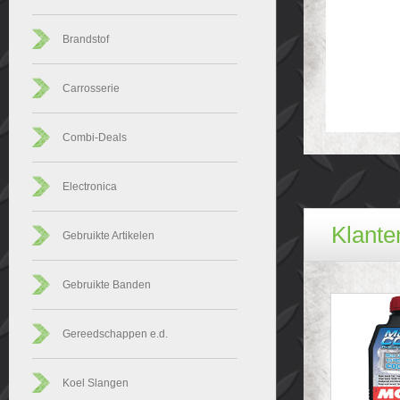
Brandstof
Carrosserie
Combi-Deals
Electronica
Klanten
Gebruikte Artikelen
Gebruikte Banden
Gereedschappen e.d.
Koel Slangen