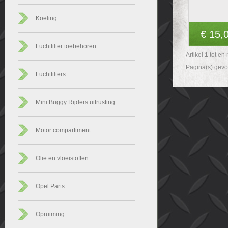
Koeling
€ 15,
Luchtfilter toebehoren
Artikel
1
tot en
Pagina(s) gev
Luchtfilters
Mini Buggy Rijders uitrusting
Motor compartiment
Olie en vloeistoffen
Opel Parts
Opruiming