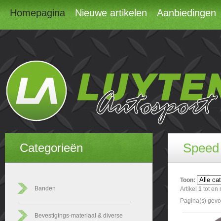
Homepagina
Nieuwe artikelen
Aanbiedingen
Speed
Categorieën
Toon:
Banden
Artikel
1
tot en
Pagina(s) gev
Bevestigings-materiaal & diverse