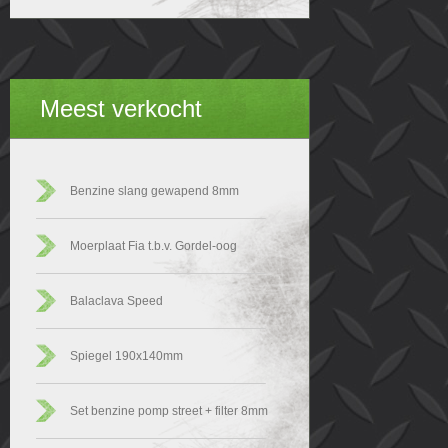
Meest verkocht
Benzine slang gewapend 8mm
Moerplaat Fia t.b.v. Gordel-oog
Balaclava Speed
Spiegel 190x140mm
Set benzine pomp street + filter 8mm