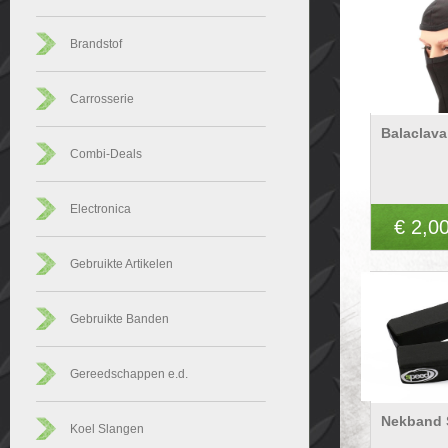
Brandstof
Carrosserie
Balaclav
Combi-Deals
Electronica
€ 2,0
Gebruikte Artikelen
Gebruikte Banden
Gereedschappen e.d.
Nekband 
Koel Slangen