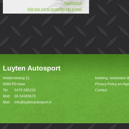
Aanmelden
Klik hier om te bestellen per e-mail
Luyten Autosport
Heldenseweg 31
betaling, verzenden 
6086 PD Neer
Privacy Policy en A
Tel:
0475-595220
Contact
Mob:
06-54365670
Mail:
info@luytenautosport.nl