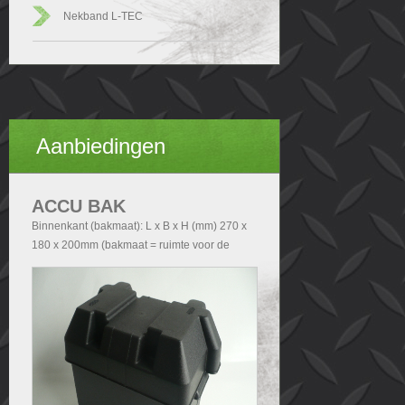
Nekband L-TEC
Aanbiedingen
ACCU BAK
Binnenkant (bakmaat): L x B x H (mm) 270 x
180 x 200mm (bakmaat = ruimte voor de
accu). Buitenkant (Totale afmetingen accubak
exclusief deksel): - Zonder handvatten L x B x
H (mm) 290x200x210 - Met handvatten L x B
x H (mm) 340x200x210. Buitenkant (Totale
afmetingen accubak inclusief deksel): L x B x
H (mm) 340x240x280.