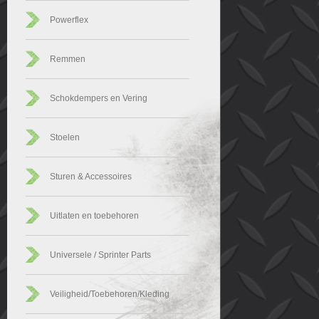
Powerflex
Remmen
Schokdempers en Vering
Stoelen
Sturen & Accessoires
Uitlaten en toebehoren
Universele / Sprinter Parts
Veiligheid/Toebehoren/Kleding