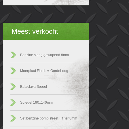
Meest verkocht
Benzine slang gewapend 8mm
Moerplaat Fia t.b.v. Gordel-oog
Balaclava Speed
Spiegel 190x140mm
Set benzine pomp street + filter 8mm