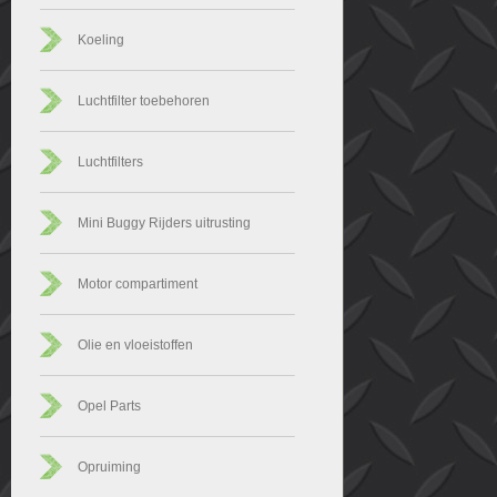
Koeling
Luchtfilter toebehoren
Luchtfilters
Mini Buggy Rijders uitrusting
Motor compartiment
Olie en vloeistoffen
Opel Parts
Opruiming