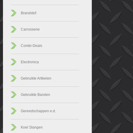
Brandstof
Carrosserie
Combi-Deals
Electronica
Gebruikte Artikelen
Gebruikte Banden
Gereedschappen e.d.
Koel Slangen