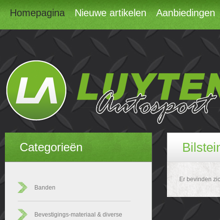
Homepagina
Nieuwe artikelen
Aanbiedingen
Bilstei
Categorieën
Er bevinden zic
Banden
Bevestigings-materiaal & diverse