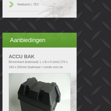
Nekband L-TEC
Aanbiedingen
ACCU BAK
Binnenkant (bakmaat): L x B x H (mm) 270 x
180 x 200mm (bakmaat = ruimte voor de
accu). Buitenkant (Totale afmetingen accubak
exclusief deksel): - Zonder handvatten L x B x
H (mm) 290x200x210 - Met handvatten L x B
x H (mm) 340x200x210. Buitenkant (Totale
afmetingen accubak inclusief deksel): L x B x
H (mm) 340x240x280.