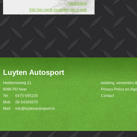
Aanmelden
Klik hier om te bestellen per e-mail
Luyten Autosport
Heldenseweg 31
betaling, verzenden 
6086 PD Neer
Privacy Policy en A
Tel:
0475-595220
Contact
Mob:
06-54365670
Mail:
info@luytenautosport.nl