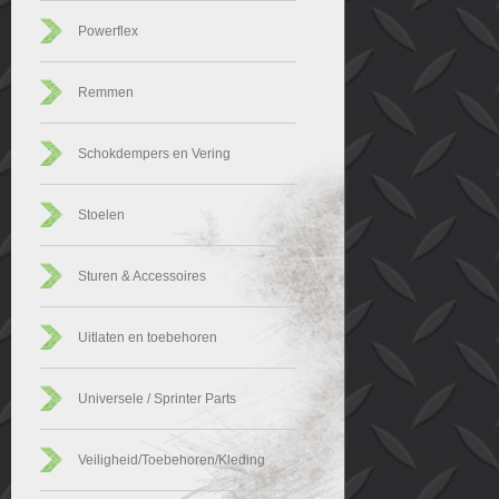
Powerflex
Remmen
Schokdempers en Vering
Stoelen
Sturen & Accessoires
Uitlaten en toebehoren
Universele / Sprinter Parts
Veiligheid/Toebehoren/Kleding